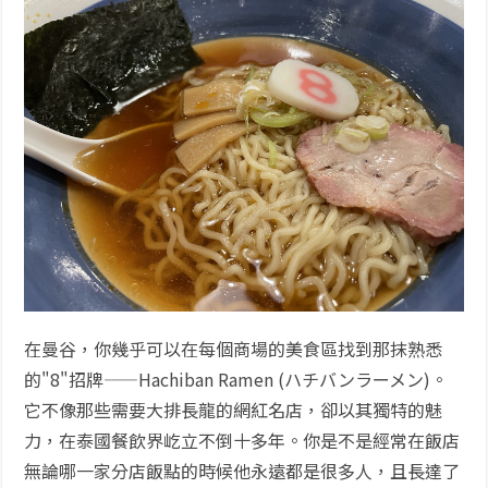
在曼谷，你幾乎可以在每個商場的美食區找到那抹熟悉
的"8"招牌——Hachiban Ramen (ハチバンラーメン)。
它不像那些需要大排長龍的網紅名店，卻以其獨特的魅
力，在泰國餐飲界屹立不倒十多年。你是不是經常在飯店
無論哪一家分店飯點的時候他永遠都是很多人，且長達了