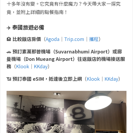
十多年沒有變。它究竟有什麼魔力？今天帶大家一探究
竟，並附上詳細的點餐指南！
✈️
泰國旅遊必備
🏨
比較飯店房價
（
Agoda
｜
Trip.com
｜
攜程
）
🚗
預訂素萬那普機場（Suvarnabhumi Airport）或廊
曼機場（Don Mueang Airport）往返飯店的機場接送服
務
（
Klook
｜
KKday
）
📶
預訂泰國 eSIM，抵達後立即上網
（
Klook
｜
KKday
）