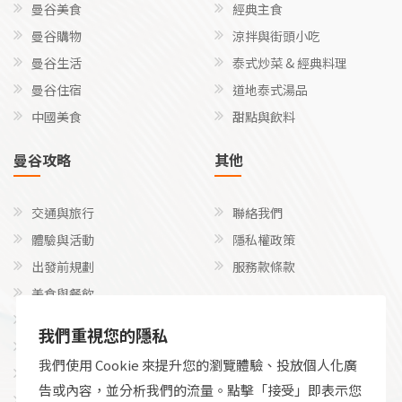
曼谷美食
經典主食
曼谷購物
涼拌與街頭小吃
曼谷生活
泰式炒菜 & 經典料理
曼谷住宿
道地泰式湯品
中國美食
甜點與飲料
曼谷攻略
其他
交通與旅行
聯絡我們
體驗與活動
隱私權政策
出發前規劃
服務款條款
美食與餐飲
關注我們
文化、禮儀和語言
我們重視您的隱私
探險與特定活動
Facebook
我們使用 Cookie 來提升您的瀏覽體驗、投放個人化廣
實用性、健康與金錢
告或內容，並分析我們的流量。點擊「接受」即表示您
利基和不尋常的方法