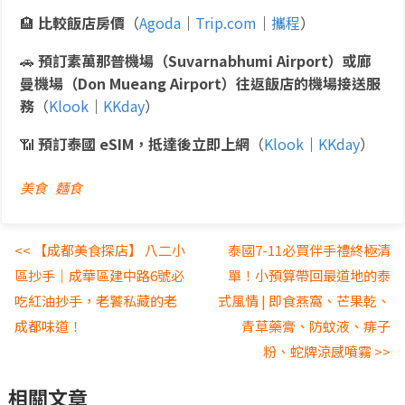
🏨
比較飯店房價
（
Agoda
｜
Trip.com
｜
攜程
）
🚗
預訂素萬那普機場（Suvarnabhumi Airport）或廊
曼機場（Don Mueang Airport）往返飯店的機場接送服
務
（
Klook
｜
KKday
）
📶
預訂泰國 eSIM，抵達後立即上網
（
Klook
｜
KKday
）
美食
麵食
<< 【成都美食探店】 八二小
泰國7-11必買伴手禮終極清
區抄手｜成華區建中路6號必
單！小預算帶回最道地的泰
吃紅油抄手，老饕私藏的老
式風情 | 即食燕窩、芒果乾、
成都味道！
青草藥膏、防蚊液、痱子
粉、蛇牌涼感噴霧 >>
相關文章