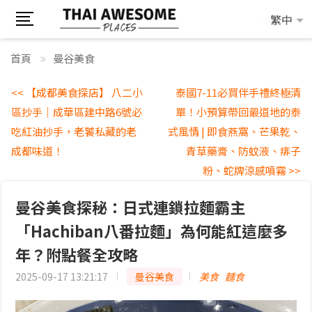
繁中
繁中
首頁
曼谷美食
<< 【成都美食探店】 八二小
泰國7-11必買伴手禮終極清
區抄手｜成華區建中路6號必
單！小預算帶回最道地的泰
吃紅油抄手，老饕私藏的老
式風情 | 即食燕窩、芒果乾、
成都味道！
青草藥膏、防蚊液、痱子
粉、蛇牌涼感噴霧 >>
曼谷美食探秘：日式連鎖拉麵霸主
「Hachiban八番拉麵」為何能紅這麼多
年？附點餐全攻略
2025-09-17 13:21:17
曼谷美食
美食
麵食