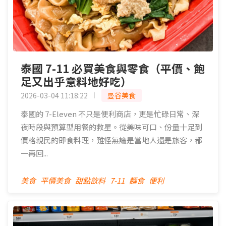
泰國 7-11 必買美食與零食（平價、飽
足又出乎意料地好吃）
2026-03-04 11:18:22
曼谷美食
泰國的 7-Eleven 不只是便利商店，更是忙碌日常、深
夜時段與預算型用餐的救星。從美味可口、份量十足到
價格親民的即食料理，難怪無論是當地人還是旅客，都
一再回...
美食
平價美食
甜點飲料
7-11
麵食
便利