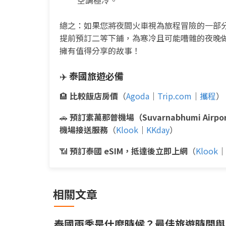
空調極冷。
總之：如果您將夜間火車視為旅程冒險的一部
提前預訂二等下鋪，為寒冷且可能嘈雜的夜晚
擁有值得分享的故事！
✈️
泰國旅遊必備
🏨
比較飯店房價
（
Agoda
｜
Trip.com
｜
攜程
）
🚗
預訂素萬那普機場（Suvarnabhumi Airpo
機場接送服務
（
Klook
｜
KKday
）
📶
預訂泰國 eSIM，抵達後立即上網
（
Klook
｜
相關文章
泰國雨季是什麼時候？最佳旅遊時間與