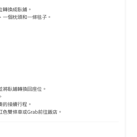
位轉換成臥鋪。
、一個枕頭和一條毯子。
並將臥鋪轉換回座位。
。
湊的接續行程。
色雙條車或Grab前往飯店。