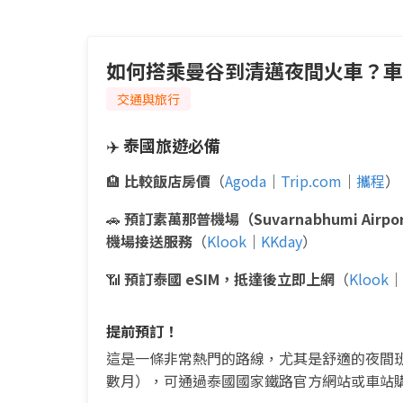
如何搭乘曼谷到清邁夜間火車？車
交通與旅行
✈️
泰國旅遊必備
🏨
比較飯店房價
（
Agoda
｜
Trip.com
｜
攜程
）
🚗
預訂素萬那普機場（Suvarnabhumi Airpo
機場接送服務
（
Klook
｜
KKday
）
📶
預訂泰國 eSIM，抵達後立即上網
（
Klook
｜
提前預訂！
這是一條非常熱門的路線，尤其是舒適的夜間班
數月），可通過泰國國家鐵路官方網站或車站