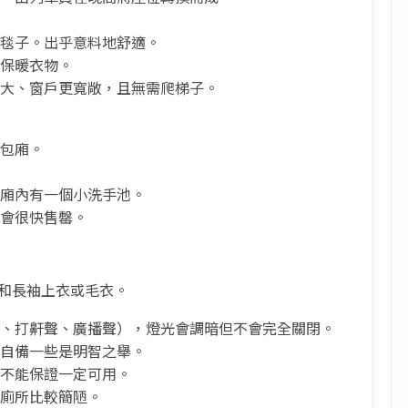
和毯子。出乎意料地舒適。
著保暖衣物。
更大、窗戶更寬敞，且無需爬梯子。
鎖包廂。
包廂內有一個小洗手池。
此會很快售罄。
子和長袖上衣或毛衣。
聲、打鼾聲、廣播聲），燈光會調暗但不會完全關閉。
但自備一些是明智之舉。
但不能保證一定可用。
。廁所比較簡陋。