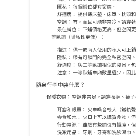
隱私： 每個鋪位都有窗簾。
舒適度： 提供薄床墊、床單、枕頭
空調： 有，而且可能非常冷。請穿
最佳鋪位： 下鋪價格更高，但空間
一等臥鋪（隱私性更佳）：
描述： 供一或兩人使用的私人可上
隱私： 帶有可鎖門的完全私密空間。
舒適度： 與二等臥鋪相似的寢具。
注意： 一等臥鋪車廂數量極少，因
隨身行李中裝什麼？
保暖衣物： 空調非常足。請穿長褲、襪
耳塞和眼罩： 火車噪音較大（鐵軌
零食和水： 火車上可以購買食物，
行動電源： 雖然有些鋪位有插座，
洗漱用品： 牙刷、牙膏和洗臉濕巾