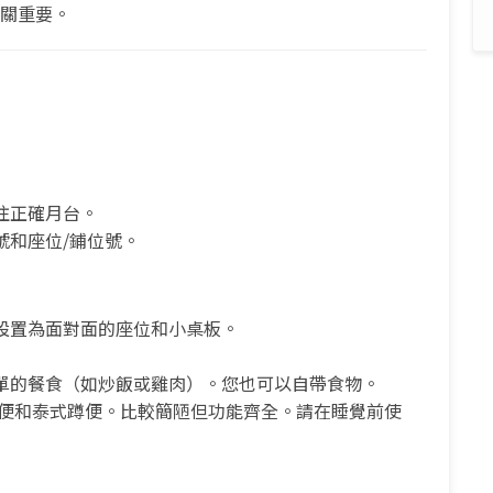
至關重要。
往正確月台。
號和座位/鋪位號。
）
設置為面對面的座位和小桌板。
單的餐食（如炒飯或雞肉）。您也可以自帶食物。
坐便和泰式蹲便。比較簡陋但功能齊全。請在睡覺前使