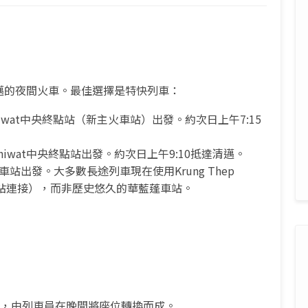
邁的夜間火車。最佳選擇是特快列車：
 Aphiwat中央終點站（新主火車站）出發。約次日上午7:15
p Aphiwat中央終點站出發。約次日上午9:10抵達清邁。
站出發。大多數長途列車現在使用Krung Thep
Grand站連接），而非歷史悠久的華藍蓬車站。
鋪，由列車員在晚間將座位轉換而成。