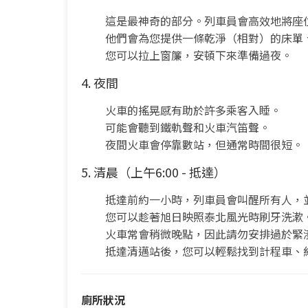
這是最神奇的部分。列車員會高效地將座
他們會為您提供一條乾淨（相對）的床單
您可以拉上窗簾，安頓下來準備過夜。
4. 夜間
火車的搖晃感有助於許多乘客入睡。
可能會聽到鐵軌聲和火車汽笛聲。
夜間火車會停靠數站，但通常時間很短。
5. 清晨（上午6:00 - 抵達）
抵達前約一小時，列車員會叫醒所有人，
您可以趁著旭日映照泰北風光時刷牙洗漱
火車常會稍微晚點，因此請勿安排過於緊
抵達清邁站後，您可以輕鬆找到計程車、紅
廁所狀況