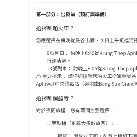
第一部分：出發前（預訂與準備
）
選擇哪趟火車？
您應選擇在傍晚從曼谷出發、次日上午抵達清
9號列車： 約晚上6:40從Krung Thep
抵達清邁。
13號列車： 約晚上8:05從Krung The
⚠️ 重要提示： 請仔細核對您的火車從哪個曼谷車
Aphiwat中央終點站（與地鐵Bang Sue 
選擇哪個艙等？
對於夜間旅程，您有兩個主要選擇：
二等臥鋪（推薦大多數旅客）：
描述： 開放式車廂，配有上鋪和下