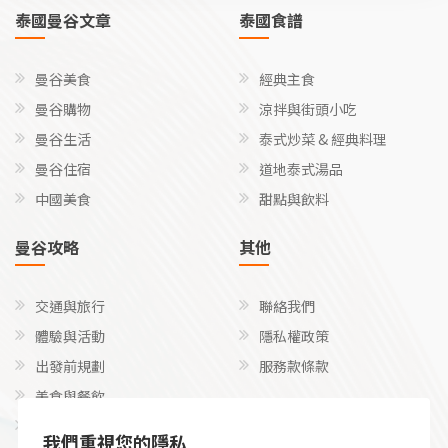
泰國曼谷文章
泰國食譜
曼谷美食
經典主食
曼谷購物
涼拌與街頭小吃
曼谷生活
泰式炒菜 & 經典料理
曼谷住宿
道地泰式湯品
中國美食
甜點與飲料
曼谷攻略
其他
交通與旅行
聯絡我們
體驗與活動
隱私權政策
出發前規劃
服務款條款
美食與餐飲
關注我們
文化、禮儀和語言
我們重視您的隱私