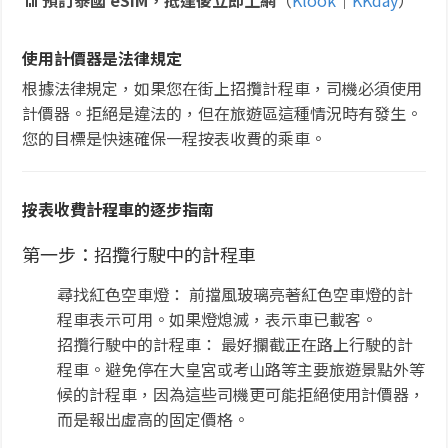
📶
預訂泰國 eSIM，抵達後立即上網
（
Klook
｜
KKday
）
使用計價器是法律規定
根據法律規定，如果您在街上招攬計程車，司機必須使用
計價器。拒絕是違法的，但在旅遊區這種情況時有發生。
您的目標是快速確保一程按表收費的乘車。
按表收費計程車的逐步指南
第一步：招攬行駛中的計程車
尋找紅色空車燈： 前擋風玻璃亮著紅色空車燈的計
程車表示可用。如果燈熄滅，表示車已載客。
招攬行駛中的計程車： 最好攔截正在路上行駛的計
程車。避免停在大皇宮或考山路等主要旅遊景點外等
候的計程車，因為這些司機更可能拒絕使用計價器，
而是報出虛高的固定價格。