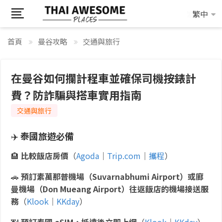
繁中
繁中
首頁
曼谷攻略
交通與旅行
在曼谷如何攔計程車並確保司機按錶計
費？防詐騙與搭車實用指南
交通與旅行
✈️
泰國旅遊必備
🏨
比較飯店房價
（
Agoda
｜
Trip.com
｜
攜程
）
🚗
預訂素萬那普機場（Suvarnabhumi Airport）或廊
曼機場（Don Mueang Airport）往返飯店的機場接送服
務
（
Klook
｜
KKday
）