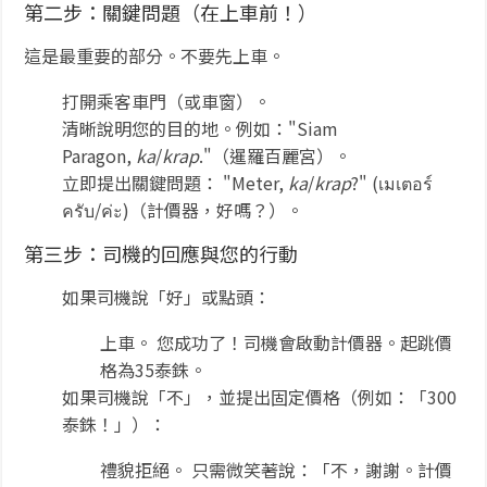
第二步：關鍵問題（在上車前！）
這是最重要的部分。不要先上車。
打開乘客車門（或車窗）。
清晰說明您的目的地。例如："Siam
Paragon,
ka
/
krap
."（暹羅百麗宮）。
立即提出關鍵問題： "Meter,
ka
/
krap
?" (เมเตอร์
ครับ/ค่ะ)（計價器，好嗎？）。
第三步：司機的回應與您的行動
如果司機說「好」或點頭：
上車。 您成功了！司機會啟動計價器。起跳價
格為35泰銖。
如果司機說「不」，並提出固定價格（例如：「300
泰銖！」）：
禮貌拒絕。 只需微笑著說：「不，謝謝。計價