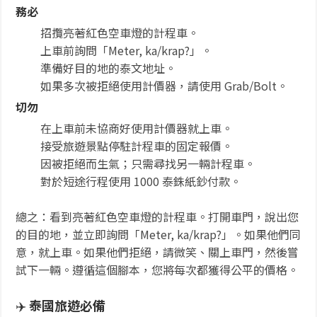
務必
招攬亮著紅色空車燈的計程車。
上車前詢問「Meter, ka/krap?」。
準備好目的地的泰文地址。
如果多次被拒絕使用計價器，請使用 Grab/Bolt。
切勿
在上車前未協商好使用計價器就上車。
接受旅遊景點停駐計程車的固定報價。
因被拒絕而生氣；只需尋找另一輛計程車。
對於短途行程使用 1000 泰銖紙鈔付款。
總之：看到亮著紅色空車燈的計程車。打開車門，說出您
的目的地，並立即詢問「Meter, ka/krap?」。如果他們同
意，就上車。如果他們拒絕，請微笑、關上車門，然後嘗
試下一輛。遵循這個腳本，您將每次都獲得公平的價格。
✈️
泰國旅遊必備