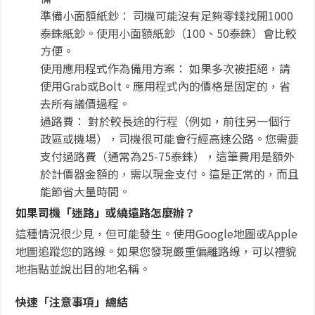
準備小面額紙鈔： 司機可能沒有足夠零錢找開1000
泰銖紙鈔。使用小面額紙鈔（100、50泰銖）會比較
方便。
使用應用程式作為備用方案： 如果多次被拒絕，請
使用Grab或Bolt。應用程式內的價格是固定的，省
去所有議價過程。
過路費： 對於較長途的行程（例如，前往另一個行
政區或機場），司機很可能會行經高速公路。您需要
支付過路費（通常為25-75泰銖），這筆費用是額外
於計價器金額的，需以現金支付。這是正常的，而且
能節省大量時間。
如果司機「迷路」或繞遠路怎麼辦？
這種情況很少見，但可能發生。使用Google地圖或Apple
地圖追蹤您的路線。如果您發現嚴重偏離路線，可以禮貌
地指點並說出目的地名稱。
快速「注意事項」總結