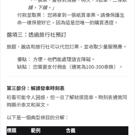
鋪，下鋪。」
付款並取票： 您將拿到一張紙質車票。請像保護生
命一樣保管好它，因為這是您唯一的購買憑證。
選項三：透過旅行社預訂
旅館、飯店和旅行社可以代您訂票，並收取少量服務費。
優點： 方便，他們能處理語言障礙。
缺點： 您需要支付佣金（通常為100-300泰銖）。
第三部分：解讀發車時刻表
初看可能令人困惑，但一旦了解就很简单。時刻表通常同
時顯示泰文和英文。
以下是一個典型條目的分解：
標題
範例
含義