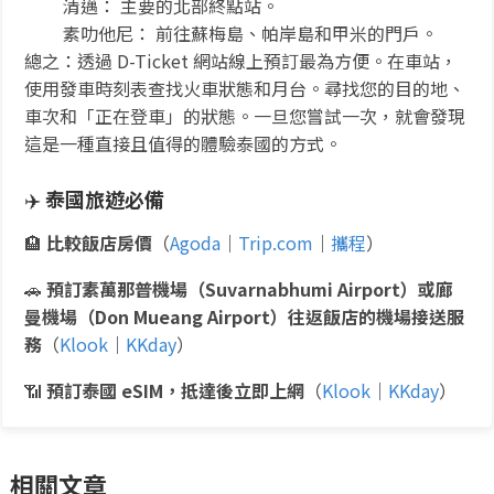
清邁： 主要的北部終點站。
素叻他尼： 前往蘇梅島、帕岸島和甲米的門戶。
總之：透過 D-Ticket 網站線上預訂最為方便。在車站，
使用發車時刻表查找火車狀態和月台。尋找您的目的地、
車次和「正在登車」的狀態。一旦您嘗試一次，就會發現
這是一種直接且值得的體驗泰國的方式。
✈️
泰國旅遊必備
🏨
比較飯店房價
（
Agoda
｜
Trip.com
｜
攜程
）
🚗
預訂素萬那普機場（Suvarnabhumi Airport）或廊
曼機場（Don Mueang Airport）往返飯店的機場接送服
務
（
Klook
｜
KKday
）
📶
預訂泰國 eSIM，抵達後立即上網
（
Klook
｜
KKday
）
相關文章