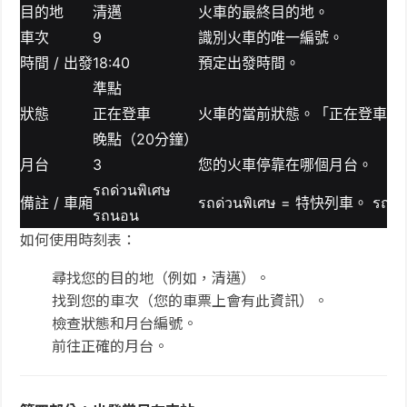
目的地
清邁
火車的最終目的地。
車次
9
識別火車的唯一編號。
時間 / 出發
18:40
預定出發時間。
準點
狀態
正在登車
火車的當前狀態。「正在登車」
晚點（20分鐘）
月台
3
您的火車停靠在哪個月台。
รถด่วนพิเศษ
備註 / 車廂
รถด่วนพิเศษ = 特快列車。 รถ
รถนอน
如何使用時刻表：
尋找您的目的地（例如，清邁）。
找到您的車次（您的車票上會有此資訊）。
檢查狀態和月台編號。
前往正確的月台。