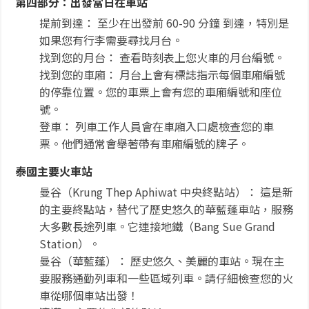
第四部分：出發當日在車站
提前到達： 至少在出發前 60-90 分鐘 到達，特別是
如果您有行李需要尋找月台。
找到您的月台： 查看時刻表上您火車的月台編號。
找到您的車廂： 月台上會有標誌指示每個車廂編號
的停靠位置。您的車票上會有您的車廂編號和座位
號。
登車： 列車工作人員會在車廂入口處檢查您的車
票。他們通常會舉著帶有車廂編號的牌子。
泰國主要火車站
曼谷（Krung Thep Aphiwat 中央終點站）： 這是新
的主要終點站，替代了歷史悠久的華藍蓬車站，服務
大多數長途列車。它連接地鐵（Bang Sue Grand
Station）。
曼谷（華藍蓬）： 歷史悠久、美麗的車站。現在主
要服務通勤列車和一些區域列車。請仔細檢查您的火
車從哪個車站出發！