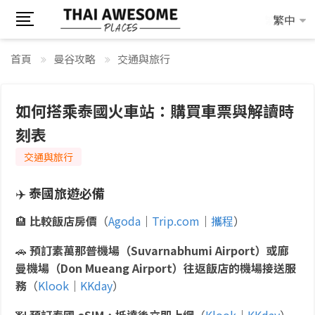
繁中
繁中
首頁
曼谷攻略
交通與旅行
如何搭乘泰國火車站：購買車票與解讀時
刻表
交通與旅行
✈️
泰國旅遊必備
🏨
比較飯店房價
（
Agoda
｜
Trip.com
｜
攜程
）
🚗
預訂素萬那普機場（Suvarnabhumi Airport）或廊
曼機場（Don Mueang Airport）往返飯店的機場接送服
務
（
Klook
｜
KKday
）