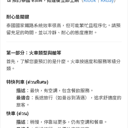
📶
預訂泰國 eSIM，抵達後立即上網
（
Klook
｜
KKday
）
耐心是關鍵
泰國國家鐵路系統效率很高，但可能繁忙且程序化。請預
留充足的時間，並以冷靜、耐心的態度應對。
第一部分：火車類型與艙等
首先，了解您要預訂的是什麼。火車按速度和服務等級分
類。
特快列車 (ด่วนพิเศษ)
描述
：最快，有空調，包含餐飲服務。
最適合
：長途旅行（如曼谷到清邁），追求舒適度的
旅客。
快車 (ด่วน)
描述
：稍慢，停靠站更多，仍有空調和餐車。