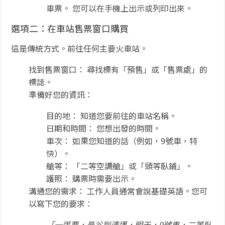
車票。 您可以在手機上出示或列印出來。
選項二：在車站售票窗口購買
這是傳統方式。前往任何主要火車站。
找到售票窗口： 尋找標有「預售」或「售票處」的
標誌。
準備好您的資訊：
目的地： 知道您要前往的車站名稱。
日期和時間： 您想出發的時間。
車次： 如果您知道的話（例如，9號車，特
快）。
艙等： 「二等空調艙」或「頭等臥鋪」。
護照： 購票時需要出示。
溝通您的需求： 工作人員通常會說基礎英語。您可
以寫下您的要求：
「一張票，曼谷到清邁，明天，9號車，二等臥