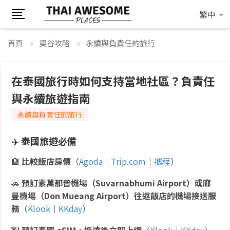
繁中
繁中
首頁
曼谷攻略
永續與負責任的旅行
在泰國旅行時如何支持當地社區？負責任
與永續旅遊指南
永續與負責任的旅行
✈️
泰國旅遊必備
🏨
比較飯店房價
（
Agoda
｜
Trip.com
｜
攜程
）
🚗
預訂素萬那普機場（Suvarnabhumi Airport）或廊
曼機場（Don Mueang Airport）往返飯店的機場接送服
務
（
Klook
｜
KKday
）