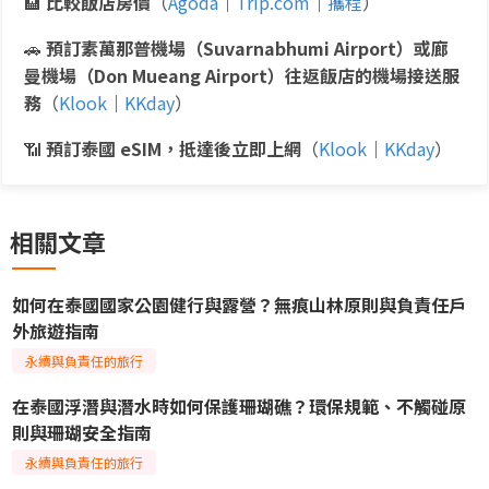
🏨
比較飯店房價
（
Agoda
｜
Trip.com
｜
攜程
）
🚗
預訂素萬那普機場（Suvarnabhumi Airport）或廊
曼機場（Don Mueang Airport）往返飯店的機場接送服
務
（
Klook
｜
KKday
）
📶
預訂泰國 eSIM，抵達後立即上網
（
Klook
｜
KKday
）
相關文章
如何在泰國國家公園健行與露營？無痕山林原則與負責任戶
外旅遊指南
永續與負責任的旅行
在泰國浮潛與潛水時如何保護珊瑚礁？環保規範、不觸碰原
則與珊瑚安全指南
永續與負責任的旅行