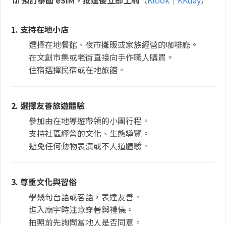
📶
預訂泰國 eSIM，抵達後立即上網
（
Klook
｜
KKday
）
1. 支持在地小店
選擇在地餐館、夜市攤販或家族經營的咖啡廳。
在文創市集或老街直接向手作職人購買。
住宿選擇民宿或在地旅館。
2. 選擇友善旅遊體驗
參加由在地導遊帶領的小團行程。
支持社區經營的文化、生態導覽。
避免任何動物表演或不人道體驗。
3. 尊重文化與習俗
學幾句台語或客語，表達友善。
進入廟宇時注意穿著與禮儀。
拍照前先詢問當地人是否同意。