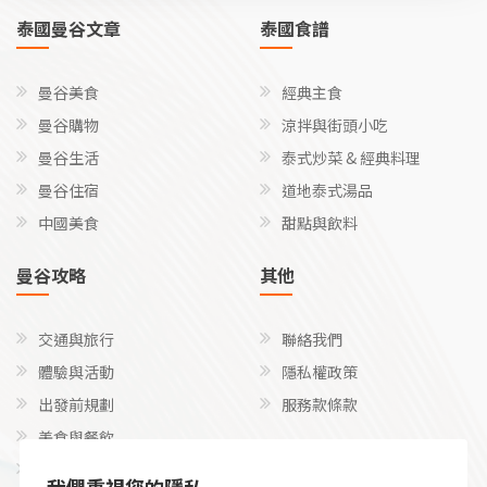
泰國曼谷文章
泰國食譜
曼谷美食
經典主食
曼谷購物
涼拌與街頭小吃
曼谷生活
泰式炒菜 & 經典料理
曼谷住宿
道地泰式湯品
中國美食
甜點與飲料
曼谷攻略
其他
交通與旅行
聯絡我們
體驗與活動
隱私權政策
出發前規劃
服務款條款
美食與餐飲
關注我們
文化、禮儀和語言