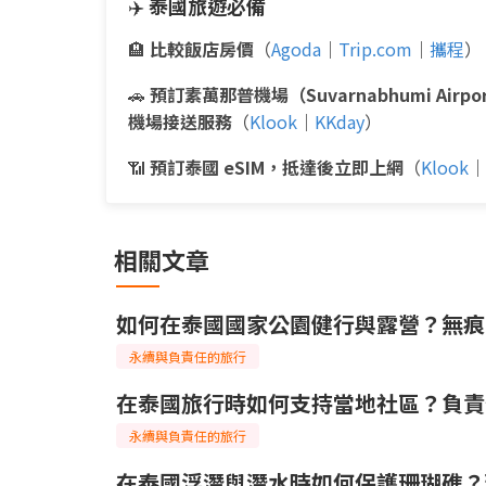
✈️
泰國旅遊必備
🏨
比較飯店房價
（
Agoda
｜
Trip.com
｜
攜程
）
🚗
預訂素萬那普機場（Suvarnabhumi Airpo
機場接送服務
（
Klook
｜
KKday
）
📶
預訂泰國 eSIM，抵達後立即上網
（
Klook
｜
相關文章
如何在泰國國家公園健行與露營？無痕
永續與負責任的旅行
在泰國旅行時如何支持當地社區？負責
永續與負責任的旅行
在泰國浮潛與潛水時如何保護珊瑚礁？