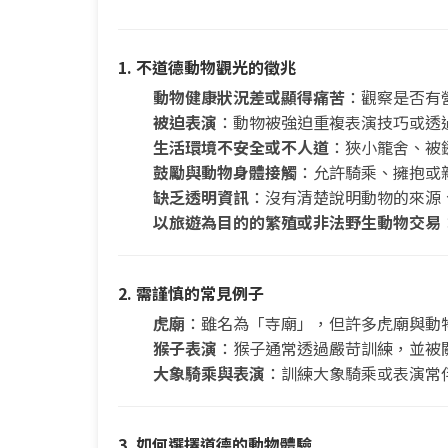
1. 不道德動物觀光的徵兆
動物健康狀況差或顯得痛苦
：觀察是否有
被迫表演
：動物被強迫重複表演技巧或透
生活環境不安全或不人道
：狹小籠舍、被
鼓勵與動物身體接觸
：允許騎乘、擁抱或
缺乏透明資訊
：沒有清楚說明動物的來源
以旅遊為目的的繁殖或非法野生動物交易
2. 需謹慎的常見例子
虎廟
：雖名為「寺廟」，但許多虎廟與動
猴子表演
：猴子通常透過嚴苛訓練，並被
大象騎乘與表演
：訓練大象騎乘或表演常
3. 如何選擇道德的動物體驗