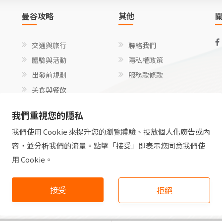
曼谷攻略
其他
交通與旅行
聯絡我們
體驗與活動
隱私權政策
出發前規劃
服務款條款
美食與餐飲
文化、禮儀和語言
我們重視您的隱私
探險與特定活動
我們使用 Cookie 來提升您的瀏覽體驗、投放個人化廣告或內
實用性、健康與金錢
容，並分析我們的流量。點擊「接受」即表示您同意我們使
利基和不尋常的方法
用 Cookie。
永續與負責任的旅行
© Copyright Thai Awesome Places 2024