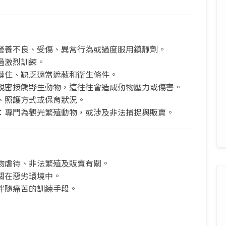
營養不良、受傷、異常行為或過度服用鎮靜劑。
過激烈訓練。
鏈住、缺乏適當遮蔽和衛生條件。
親密接觸野生動物，這往往會造成動物壓力或傷害。
、照護方式或保育狀況。
：專門為觀光繁殖動物，或涉及非法捕捉與販賣。
物虐待、非法繁殖及販賣有關。
關在惡劣環境中。
伴隨痛苦的訓練手段。