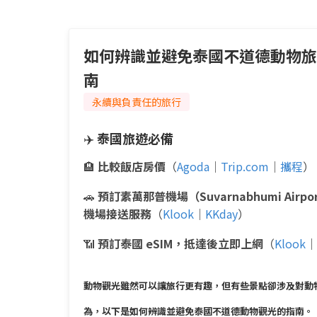
如何辨識並避免泰國不道德動物旅
南
永續與負責任的旅行
✈️
泰國旅遊必備
🏨
比較飯店房價
（
Agoda
｜
Trip.com
｜
攜程
）
🚗
預訂素萬那普機場（Suvarnabhumi Airpo
機場接送服務
（
Klook
｜
KKday
）
📶
預訂泰國 eSIM，抵達後立即上網
（
Klook
｜
動物觀光雖然可以讓旅行更有趣，但有些景點卻涉及對動
為，以下是如何辨識並避免泰國不道德動物觀光的指南。