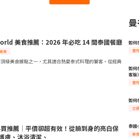
曼
 World 美食推薦：2026 年必吃 14 間泰國餐廳
如何
實
美食
ld是曼谷頂級美食據點之一，尤其適合熱愛泰式料理的饕客。從經典
如何
客版
實
如何
交
泰國
白必買推薦｜平價卻超有效！從臉到身的亮白保
美
部護膚、沐浴清潔、