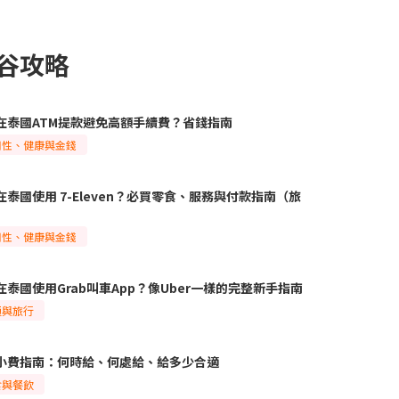
谷攻略
在泰國ATM提款避免高額手續費？省錢指南
用性、健康與金錢
在泰國使用 7-Eleven？必買零食、服務與付款指南（旅
）
用性、健康與金錢
在泰國使用Grab叫車App？像Uber一樣的完整新手指南
通與旅行
小費指南：何時給、何處給、給多少合適
食與餐飲