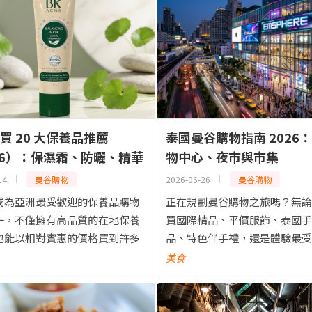
買 20 大保養品推薦
泰國曼谷購物指南 2026
26）：保濕霜、防曬、精華
物中心、夜市與市集
痘保養與亮白產品
14
曼谷購物
2026-06-26
曼谷購物
成為亞洲最受歡迎的保養品購物
正在規劃曼谷購物之旅嗎？無論
一，不僅擁有高品質的在地保養
買國際精品、平價服飾、泰國手
也能以相對實惠的價格買到許多
品、特色伴手禮，還是體驗最受
名護膚產品。從網路爆紅的明星
曼谷夜市，曼谷都是亞洲最值得
美食
皮膚科醫師推薦的保養品，泰國
購物天堂之一。從世界級購物中
品質與高 CP 值的豐...
ICONSIAM、Siam Par...