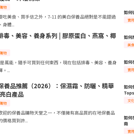
購物
如何
吃美食、買手信之外，7-11 的美白保養品絕對是不能錯過
實
體...
必買排毒、美容、養身系列 | 膠原蛋白、燕窩、椰
如何
美
購物
如何
 可說是萬能，隨手可買到任何東西，現在包括排毒、美容、養身
實
...
大保養品推薦（2026）：保濕霜、防曬、精華
如何像
亮白產品
To
文
購物
歡迎的保養品購物天堂之一，不僅擁有高品質的在地保養品
如何
價格買到許...
南
實