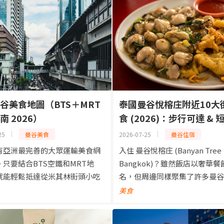
谷美食地圖（BTS＋MRT
泰國曼谷悅榕庄附近10大
南 2026）
食 (2026)：步行可達 & 
程車即可抵達的在地美食
25
曼谷美食
2026-07-25
曼谷住宿
有亞洲最完善的大眾運輸美食網
入住 曼谷悅榕庄 (Banyan Tree
只要結合BTS空鐵和MRT地
Bangkok)？雖然飯店以奢華
就能輕鬆抵達從米其林街頭小吃
名，但周邊同樣聚集了許多曼谷
版在地餐館、再到奢華餐廳的各
探索的街頭美食。從米其林推薦
美食
——完全不需要開車。這份指南
店，到熱鬧的美食街與夜市，飯
曼谷簡易美食地圖，按...
有許多價格親...