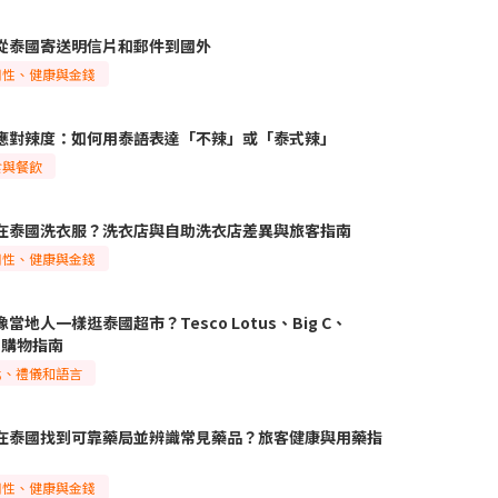
從泰國寄送明信片和郵件到國外
用性、健康與金錢
應對辣度：如何用泰語表達「不辣」或「泰式辣」
食與餐飲
在泰國洗衣服？洗衣店與自助洗衣店差異與旅客指南
用性、健康與金錢
當地人一樣逛泰國超市？Tesco Lotus、Big C、
ps購物指南
化、禮儀和語言
在泰國找到可靠藥局並辨識常見藥品？旅客健康與用藥指
用性、健康與金錢