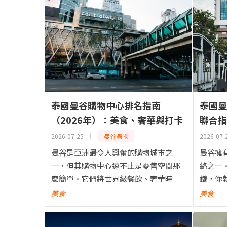
泰國曼谷購物中心排名指南
泰國曼
（2026年）：美食、奢華與打卡
聯合指
熱點
2026-07-25
曼谷購物
2026-07-
曼谷是亞洲最令人興奮的購物城市之
曼谷擁
一，但其購物中心遠不止是零售空間那
絡之一。
麼簡單。它們將世界級餐飲、奢華時
鐵，你
尚、文化體驗和適合打卡的建築設計融
到隱藏
美食
美食
於一體，全部集中在同一座商場之內。
種美食
對於初次到訪的遊客來說，要選擇去哪...
就是你的