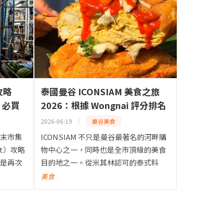
攻略
泰國曼谷 ICONSIAM 美食之旅
、必買
2026：根據 Wongnai 評分排名
的 15 間最佳餐廳｜泰式、日本料
2026-06-19
曼谷美食
理與海鮮
末市集
ICONSIAM 不只是曼谷最著名的河畔購
ket）攻略
物中心之一，同時也是全市頂級的美食
是再次
目的地之一。從米其林認可的泰式料
，恰圖
理、高級日式餐廳，到新鮮海鮮與奢華
美食
的景點
用餐體驗，ICONSIAM 提供適合各種預
算的美食選擇。為...