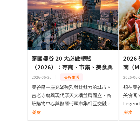
泰國曼谷 20 大必做體驗
202
（2026）：寺廟、市集、美食與
南（MB
私房景點
氣美食
2026-06-26
曼谷生活
2026-06-
曼谷是一座充滿強烈對比魅力的城市。
想在曼
古老寺廟與現代摩天大樓並肩而立，高
美食嗎？
級購物中心與熱鬧街頭市集相互交融，
Lege
而享譽全球的街頭美食往往就在米其林
美食以
美食
美食
推薦餐廳的轉角處。無論你是第一次造
MBK Fo
訪曼谷，還是再次回到這座充滿活...