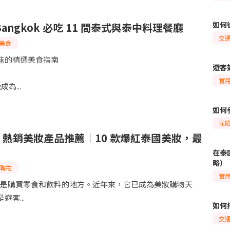
如何
Bangkok 必吃 11 間泰式與泰中料理餐廳
交
美食
味的精選美食指南
遊客
實
成為...
如何
探
7-11 熱銷美妝產品推薦｜10 款爆紅泰國美妝，最
在泰
略）
購物
實
已不只是購買零食和飲料的地方。近年來，它已成為美妝購物天
客...
如何
交