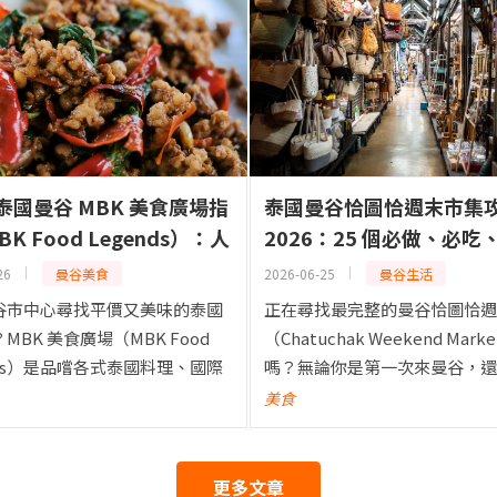
6 泰國曼谷 MBK 美食廣場指
泰國曼谷恰圖恰週末市集
K Food Legends）：人
2026：25 個必做、必吃
攤位排名
推薦
26
曼谷美食
2026-06-25
曼谷生活
谷市中心尋找平價又美味的泰國
正在尋找最完整的曼谷恰圖恰週
MBK 美食廣場（MBK Food
（Chatuchak Weekend Mar
nds）是品嚐各式泰國料理、國際
嗎？無論你是第一次來曼谷，還
及街頭小吃的最佳去處之一。
造訪想深入探索泰國最大的市集
美食
od Legends 位於知名的 MB...
恰週末市集都是曼谷最具代表性
之一。這...
更多文章