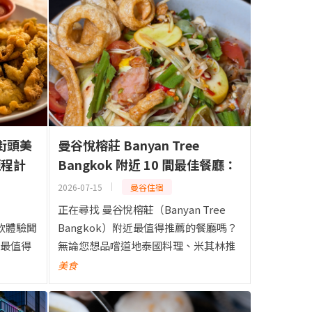
街頭美
曼谷悅榕莊 Banyan Tree
短程計
Bangkok 附近 10 間最佳餐廳：
米其林、泰國美食與在地人氣餐
2026-07-15
曼谷住宿
廳
正在尋找 曼谷悅榕莊（Banyan Tree
餐飲體驗聞
Bangkok）附近最值得推薦的餐廳嗎？
最值得
無論您想品嚐道地泰國料理、米其林推
的小吃
薦美食、日式壽司、高空酒吧雞尾酒，
美食
店附近
還是國際級 Fine Dining，都能在飯店...