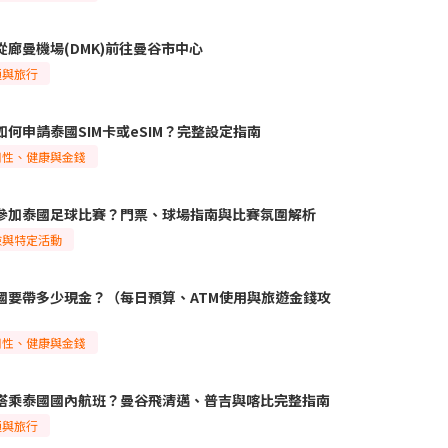
從廊曼機場(DMK)前往曼谷市中心
通與旅行
如何申請泰國SIM卡或eSIM？完整設定指南
用性、健康與金錢
參加泰國足球比賽？門票、球場指南與比賽氛圍解析
險與特定活動
國要帶多少現金？（每日預算、ATM使用與旅遊金錢攻
用性、健康與金錢
搭乘泰國國內航班？曼谷飛清邁、普吉與喀比完整指南
通與旅行