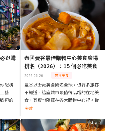
：必逛購
泰國曼谷最佳購物中心美食廣場
排名（2026）：15 個必吃美食
廣場推薦，適合各種預算
2026-06-26
曼谷美食
你想購
曼谷以街頭美食聞名全球，但許多旅客
工藝
不知道，這座城市最值得品嚐的在地美
歡迎的
食，其實也隱藏在各大購物中心裡。從
造訪的
經典泰國小吃、地方特色料理，到日
美食
心
式、韓式、中式及國際美食，曼谷的美
食廣場不僅選擇豐富，價格合理，還...