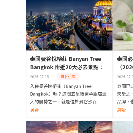
泰國曼谷悅榕莊 Banyan Tree
泰國必
Bangkok 附近20大必去景點：
（20
步行可達公園、天空酒吧與熱門
液、抗
2026-07-15
曼谷住宿
2026-07-
景點
入住曼谷悅榕莊（Banyan Tree
泰國已
Bangkok）嗎？這間五星級豪華飯店最
天堂之
大的優勢之一，就是位於曼谷沙吞
品牌，
（Sathorn），這裡是曼谷最便利的地
國際知
美食
購物
區之一，無論是觀光、購物、美食還是
商品到
夜生活都十分方便...
提供兼具